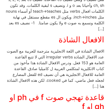
ch, sh وأحيانا بعد o و i. ونضيف s لبقية الكلمات. وقد تكون
الكلمات افعال verbs مثل teach→teaches أو أسماء nouns
مثل inch→inches. ويكون ال es مقطع مستقل في نهاية
الكلمة ونسمع به صوت e ولا يكون صامتا. 1- نضيف es بعد
[…]
الافعال الشاذة
الافعال الشاذة في اللغة الانجليزية مترجمة للعربية مع الصوت
عدد الافعال الشاذة irregular verbs التي لا تتبع القاعدة
العامة هو 153 فعل. ودرس الافعال الشاذة هذا مأخوذ من
كتاب الانكليزية لمتكلمي العربية ل كاميليا صادق. القاعدة
العامة للافعال الانجليزية هي أن نضيف ed للفعل المضارع
لجعله فعل ماضي، كما في cooked. لكن هذه الافعال الشاذة
هنا […]
قاعدة تهجي صوت f في ph او
gh او f