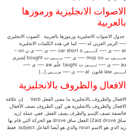
الاصوات الانجليزية ورموزها
بالعربية
جدول الاصوات الانجليزية ورموزها بالعربية الصوت الانجليزي
—– الرمز العربي له —– كما في هذه الكلمات الانجليزية
ar —– ى —– كـــــى car short o —– ى —– ى ن on –
مــــــى ﭖ mop ou —– ى —– بـــــى ت bought إشترى
au —– ى —– تـــــى ت taught علّم aw —– ى —–
لـــــى law قانون al —– ى —– مـــــى […]
الافعال والظروف بالانجليزية
الافعال والظروف بالانجليزية ما معنى الفعل Verb إن علاقة
الافعال والظروف بالانجليزية هي كون الظروف تصف الأفعال.
فالصفة تصف الإسم والظرف يصف الفعل. ففي جملة (زيد
ساقَ Zaid drove) الفعل ساق drove هو الحركة التي قام بها
زيد الذي هو الاسم noun والذي هو أيضا الفاعل subject. فقط