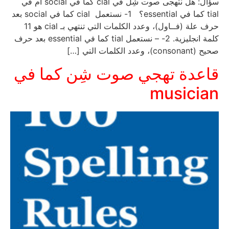
سؤال: هل نتهجى صوت شِل في cial كما في social أم في
tial كما في essential؟ 1- نستعمل cial كما في social بعد
حرف علة (فــاول)، وعدد الكلمات التي تنتهي بـ cial هو 11
كلمة انجليزية. 2- – نستعمل tial كما في essential بعد حرف
صحيح (consonant)، وعدد الكلمات التي […]
قاعدة تهجي صوت شِن كما في
musician