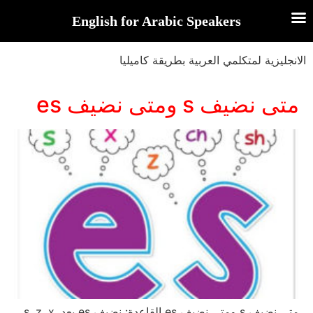
English for Arabic Speakers
الانجليزية لمتكلمي العربية بطريقة كاميليا
متى نضيف s ومتى نضيف es
متى نضيف s ومتى نضيف es القاعدة: نضيف es بعد s, z, x,