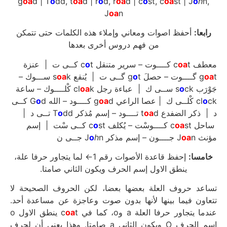
g
oa
d | T
o
dd, t
oa
d | r
o
d, r
oa
d | c
o
st, c
oa
st | J
o
h
n,
J
oa
n
رابعا:
أحفظ اصوات ومعاني وإملاء هذه الكلمات حتى تتمكن
من فهم دروس أخرى بعدها
t كــى ت | عنزة
o
oa
t كــــوت – سرير متنقل c
معطف c
k ســـوك –
oa
o
t ﮔــى ت | يُنقع s
g
oa
t ﮔــــوت – حصلَ g
k كْلــــوك – ساعة
oa
o
ck ســى ك | عباءة رجل cl
جَوْرَب s
d كــى
o
oa
d كــــود – الله G
cl
o
ck كْلــى ك | عصا الراعي g
dd تــى د |
o
oa
d تــــود – إسم مُذكر T
د | ذكر الضفدع t
st كــى سْت | إسم
o
oa
st كــــوسْت – يُكلف c
ساحل c
o
h
n جــى ن
oa
n جــــون – إسم مذكر J
مؤنث J
خامسا:
إحفظ قاعدة الأصوات رقم 1← لما يتجاور حرفا علة،
ينطق الاول إسم الحرف ويكون الثاني صامتا.
تساعد حروف العلة بعضها بعضا، لكن الحروف الصحيحة لا
تتعاون فيما بينها لأنها بدون صوت وعاجزة عن مساعدة أحد.
t ينطق الاول o
oa
عندما يتجاور حرفا العلة a وo، كما في c
إسم الحرف O ويكون الثاني a صامتا. وهذا يعني أن لحرف