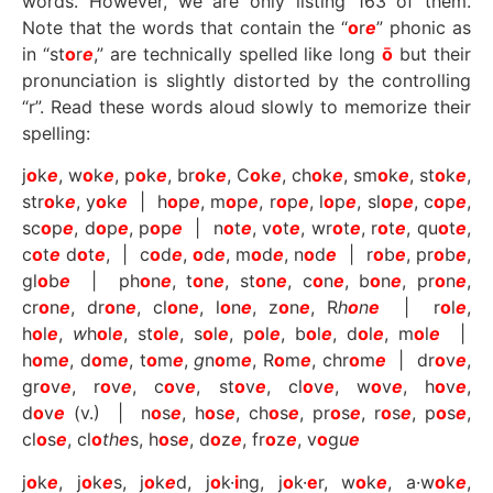
words. However, we are only listing 163 of them.
Note that the words that contain the “
o
r
e
” phonic as
in “st
o
r
e
,” are technically spelled like long
ō
but their
pronunciation is slightly distorted by the controlling
“r”. Read these words aloud slowly to memorize their
spelling:
j
o
k
e
, w
o
k
e
, p
o
k
e
, br
o
k
e
, C
o
k
e
, ch
o
k
e
, sm
o
k
e
, st
o
k
e
,
str
o
k
e
, y
o
k
e
| h
o
p
e
, m
o
p
e
, r
o
p
e
, l
o
p
e
, sl
o
p
e
, c
o
p
e
,
sc
o
p
e
, d
o
p
e
, p
o
p
e
| n
o
t
e
, v
o
t
e
, wr
o
t
e
, r
o
t
e
, qu
o
t
e
,
c
o
t
e
d
o
t
e
, | c
o
d
e
,
o
d
e
, m
o
d
e
, n
o
d
e
| r
o
b
e
, pr
o
b
e
,
gl
o
b
e
| ph
o
n
e
, t
o
n
e
, st
o
n
e
, c
o
n
e
, b
o
n
e
, pr
o
n
e
,
cr
o
n
e
, dr
o
n
e
, cl
o
n
e
, l
o
n
e
, z
o
n
e
, R
h
o
n
e
| r
o
l
e
,
h
o
l
e
,
w
h
o
l
e
, st
o
l
e
, s
o
l
e
, p
o
l
e
, b
o
l
e
, d
o
l
e
, m
o
l
e
|
h
o
m
e
, d
o
m
e
, t
o
m
e
,
g
n
o
m
e
, R
o
m
e
, chr
o
m
e
| dr
o
v
e
,
gr
o
v
e
, r
o
v
e
, c
o
v
e
, st
o
v
e
, cl
o
v
e
, w
o
v
e
, h
o
v
e
,
d
o
v
e
(v.) | n
o
s
e
, h
o
s
e
, ch
o
s
e
, pr
o
s
e
, r
o
s
e
, p
o
s
e
,
cl
o
s
e
, cl
o
th
e
s, h
o
s
e
, d
o
z
e
, fr
o
z
e
, v
o
g
u
e
j
o
k
e
, j
o
k
e
s, j
o
k
e
d, j
o
k·
i
ng, j
o
k·
e
r, w
o
k
e
, a·w
o
k
e
,