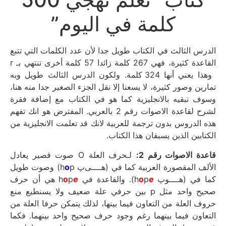
كلمة في اليوم”
الدرس الثالث في الكتاب طويل جدا لأن عدد الكلمات التي تتبع
القاعدة كثيرة، فهي 267 كلمة زائدا 57 كلمة أخرى تنتهي بـ r
وهذا يعني أنها 324 كلمة. ولكون الدرس الثالث طويل وبه
تمارين وصور كثيرة، لا يسعنا إلا نقل الجزء الصغير جدا منه هنا،
وسوف نبقيه بالانجليزية كما هو في الكتاب مع إضافة فقرة
لشرح لقاعدة الاصوات رقم 2 بالعربي. المفترض هو انك تفهم
هذه الدروس بدون ترجمة للعربية لانك قد تعلمت الانجليزية من
الكتابين الذين يسبقان هذا الكتاب.
قاعدة الاصوات رقم 2:
لـحرف العلة O صوت قصير يعادل
p) وصوت طويل
o
الألف المقصورة العربية كما في (هــــىﭖ h
هي أن حرف
o
p
e
). والقاعدة في h
o
p
e
كما في (هــــوﭖ h
صحيح واحد مثل p بين حرفي علة ضعيف ولا يسنطيع منع
حروف العلة من التعاون فيما بينها، لذلك يتمكن حرفا العلة من
التعاون فيما بينهما رغم وجود حرف صحيح واحد بينهما. فكما