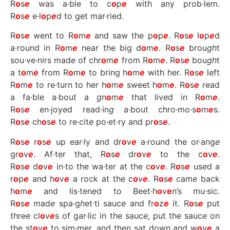
R
o
s
e
was a·ble to c
o
p
e
with any prob·lem.
R
o
s
e
e·l
o
p
e
d to get mar·ried.
R
o
s
e
went to R
o
m
e
and saw the p
o
p
e
. R
o
s
e
l
o
p
e
d
a·round in R
o
m
e
near the big d
o
m
e
. R
o
s
e
brou
gh
t
sou·ve·nirs mad
e
of chr
o
m
e
from R
o
m
e
. R
o
s
e
bou
gh
t
a t
o
m
e
from R
o
m
e
to bring h
o
m
e
with her. R
o
s
e
left
R
o
m
e
to re·turn to her h
o
m
e
sweet h
o
m
e
. R
o
s
e
read
a fa·ble a·bout a
g
n
o
m
e
that liv
e
d in R
o
m
e
.
R
o
s
e
en·joy
e
d read·in
g
a·bout chro·mo·s
o
m
e
s.
R
o
s
e
ch
o
s
e
to re·cit
e
po·et·ry and pr
o
s
e
.
R
o
s
e
r
o
s
e
up ear·ly and dr
o
v
e
a·round the or·ang
e
gr
o
v
e
. Af·ter that, R
o
s
e
dr
o
v
e
to the c
o
v
e
.
R
o
s
e
d
o
v
e
in·to the wa·ter at the c
o
v
e
. R
o
s
e
us
e
d a
r
o
p
e
and h
o
v
e
a rock at the c
o
v
e
. R
o
s
e
cam
e
back
h
o
m
e
and lis·ten
e
d to Beet·h
o
v
e
n’s mu·sic.
R
o
s
e
mad
e
spa·g
h
et·ti sauc
e
and fr
o
z
e
it. R
o
s
e
put
three cl
o
v
e
s of gar·lic in the sauc
e
, put the sauc
e
on
the st
o
v
e
to sim·mer, and then sat down and w
o
v
e
a