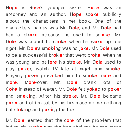
H
o
p
e
is R
o
s
e
’s younger sis·ter. H
o
p
e
was an
a
t
·tor·ney and an au·thor. H
o
p
e
sp
o
k
e
pub·lic·ly
a·bout the char·ac·ters in her book. One of the
char·ac·ters’ nam
e
s was Mr. D
o
l
e
, and Mr. D
o
l
e
had
had a str
o
k
e
be·caus
e
he us
e
d to sm
o
k
e
. Mr.
D
o
l
e
was a·bout to ch
o
k
e
when he w
o
k
e
up one
ni
gh
t. Mr. D
o
l
e
’s sm
o
k·
i
n
g
was no j
o
k
e
. Mr. D
o
l
e
us
e
d
to be a suc·cess·ful br
o
k·
e
r that went br
o
k
e
. When he
was young and be·f
o
r
e
his str
o
k
e
, Mr. D
o
l
e
us
e
d to
play p
o
k·
e
r, watch TV lat
e
at ni
gh
t, and sm
o
k
e
.
Play·in
g
p
o
k·
e
r pro·v
o
k
e
d him to sm
o
k
e
m
o
r
e
and
m
o
r
e
. M
o
r
e
·over, Mr. D
o
l
e
drank lots of
C
o
k
e
in·stead of wa·ter. Mr. D
o
l
e
felt y
o
k
e
d to p
o
k·
e
r
and sm
o
k·
i
ng. Af·ter his str
o
k
e
, Mr. D
o
l
e
be·cam
e
p
o
k·
y
and of·
t
en sat by his fir
e
·plac
e
do·in
g
noth·in
g
but st
o
k·
i
n
g
and p
o
k·
i
n
g
the fir
e
.
Mr. D
o
l
e
learn
e
d that the c
o
r
e
of the prob·lem that