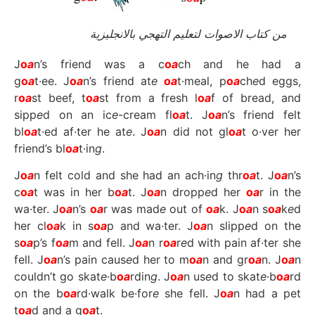
من كتاب الاصوات لتعليم التهجي بالانجليزية
J
o
a
n’s friend was a c
o
a
ch and he had a
g
o
a
t·ee. J
o
a
n’s friend at
e
o
a
t·meal, p
o
a
ch
e
d eggs,
r
o
a
st beef, t
o
a
st from a fresh l
o
a
f of bread, and
sipp
e
d on an ic
e
-cream fl
o
a
t. J
o
a
n’s friend felt
bl
o
a
t·ed af·ter he at
e
. J
o
a
n did not gl
o
a
t o·ver her
friend’s bl
o
a
t·in
g
.
J
o
a
n felt cold and she had an ach·in
g
thr
o
a
t. J
o
a
n’s
c
o
a
t was in her b
o
a
t. J
o
a
n dropp
e
d her
o
a
r in the
wa·ter. J
o
a
n’s
o
a
r was mad
e
out of
o
a
k. J
o
a
n s
o
a
k
e
d
her cl
o
a
k in s
o
a
p and wa·ter. J
o
a
n slipp
e
d on the
s
o
a
p’s f
o
a
m and fell. J
o
a
n r
o
a
r
e
d with pain af·ter she
fell. J
o
a
n’s pain caus
e
d her to m
o
a
n and gr
o
a
n. J
o
a
n
couldn’t go skat
e
·b
o
a
rdin
g
. J
o
a
n us
e
d to skat
e
·b
o
a
rd
on the b
o
a
rd·walk be·for
e
she fell. J
o
a
n had a pet
t
o
a
d and a g
o
a
t.