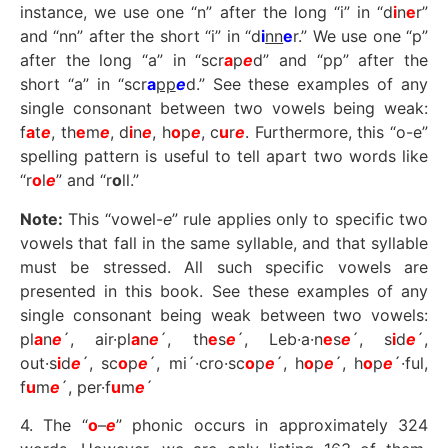
instance, we use one “n” after the long “i” in “d
i
n
e
r”
and “nn” after the short “i” in “d
i
nn
e
r.” We use one “p”
after the long “a” in “scr
a
p
e
d” and “pp” after the
short “a” in “scr
a
pp
e
d.” See these examples of any
single consonant between two vowels being weak:
f
a
t
e
, th
e
m
e
, d
i
n
e
, h
o
p
e
, c
u
r
e
. Furthermore, this “o-e”
spelling pattern is useful to tell apart two words like
“r
o
l
e
” and “r
o
ll.”
Note:
This “vowel-
e
” rule applies only to specific two
vowels that fall in the same syllable, and that syllable
must be stressed. All such specific vowels are
presented in this book. See these examples of any
single consonant being weak between two vowels:
pl
a
n
e
´, air·pl
a
n
e
´, th
e
s
e
´, Leb·a·n
e
s
e
´, s
i
d
e
´,
out·s
i
d
e
´, sc
o
p
e
´, mi´·cro·sc
o
p
e
´, h
o
p
e
´, h
o
p
e
´·ful,
f
u
m
e
´, per·f
u
m
e
´
4. The “
o
–
e
” phonic occurs in approximately 324