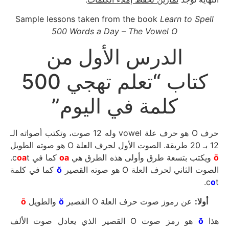
Sample lessons taken from the book
Learn to Spell
500 Words a Day
–
The Vowel O
الدرس الأول من
كتاب “تعلم تهجي 500
كلمة في اليوم”
حرف O هو حرف علة vowel وله 12 صوت، وتكتب أصواته الـ
12 بـ 20 طريقة. الصوت الأول لحرف العلة O هو صوته الطويل
t.
oa
كما في c
oa
ويكتب بتسعة طرق وأولى هذه الطرق هي
ō
كما في كلمة
ŏ
الصوت الثاني لحرف العلة O هو صوته القصير
c
o
t.
ō
والطويل
ŏ
عن رموز صوت حرف العلة O القصير
أولا:
هو رمز صوت O القصير الذي يعادل صوت الألف
ŏ
هذا