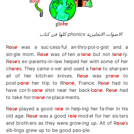
الاصوات الانجليزية phonics كلها في كتاب
R
o
s
e
was a suc·cess·ful an·thro·pol·o·gist and a
sin·gle mom. R
o
s
e
was of·ten a·l
o
n
e
but not l
o
n
e
·ly.
R
o
s
e
’s ex-parents-in-law help
e
d her with some of her
ch
o
r
e
s. They cam
e
o·ver and us
e
d a h
o
n
e
to shar·pen
all of her kitch·en
k
niv
e
s. R
o
s
e
was pr
o
n
e
to
post·p
o
n
e
her trip to R
h
o
n
e
, Franc
e
. R
o
s
e
had to
have cor·ti·s
o
n
e
shot near her back·b
o
n
e
. R
o
s
e
had
to tak
e
hor·m
o
n
e
re·plac
e
·ments.
R
o
s
e
play
e
d a good r
o
l
e
in help·in
g
her fa·ther in his
old ag
e
. R
o
s
e
was a good r
o
l
e
mod·el for her sis·ters
and broth·ers as they were grow·in
g
up. All of R
o
s
e
’s
sib·lings gr
e
w up to be good peo·ple.