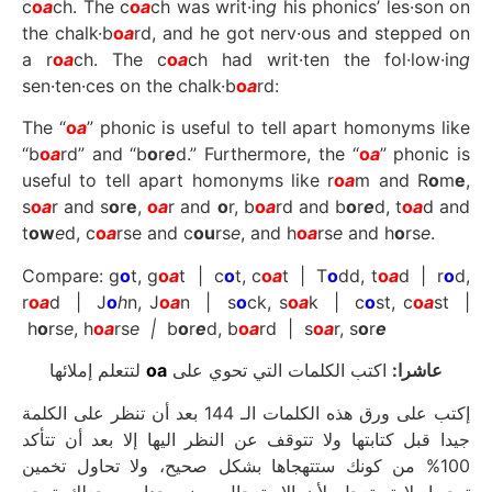
c
o
a
ch. The c
o
a
ch was writ·in
g
his phonics’ les·son on
the chalk·b
o
a
rd, and he got nerv·ous and stepp
e
d on
a r
o
a
ch. The c
o
a
ch had writ·ten the fol·low·in
g
sen·ten·ces on the chalk·b
o
a
rd:
The “
o
a
” phonic is useful to tell apart homonyms like
“b
o
a
rd” and “b
o
r
e
d.” Furthermore, the “
o
a
” phonic is
useful to tell apart homonyms like r
o
a
m and R
o
m
e
,
s
o
a
r and s
o
r
e
,
o
a
r and
o
r, b
o
a
rd and b
o
r
e
d, t
o
a
d and
t
ow
e
d, c
o
a
rse and c
ou
rs
e
, and h
o
a
rs
e
and h
o
rs
e
.
Compare: g
o
t, g
o
a
t | c
o
t, c
o
a
t | T
o
dd, t
o
a
d | r
o
d,
r
o
a
d | J
o
h
n, J
o
a
n | s
o
ck, s
o
a
k | c
o
st, c
o
a
st |
h
o
rs
e
, h
o
a
rs
e |
b
o
r
e
d, b
o
a
rd | s
o
a
r, s
o
r
e
لتتعلم إملائها
oa
اكتب الكلمات التي تحوي على
عاشرا:
إكتب على ورق هذه الكلمات الـ 144 بعد أن تنظر على الكلمة
جيدا قبل كتابتها ولا تتوقف عن النظر اليها إلا بعد أن تتأكد
100% من كونك ستتهجاها بشكل صحيح، ولا تحاول تخمين
تهجيها. لا تستعجل لأن الإستعجال مضر جدا وسيجعلك ترجع