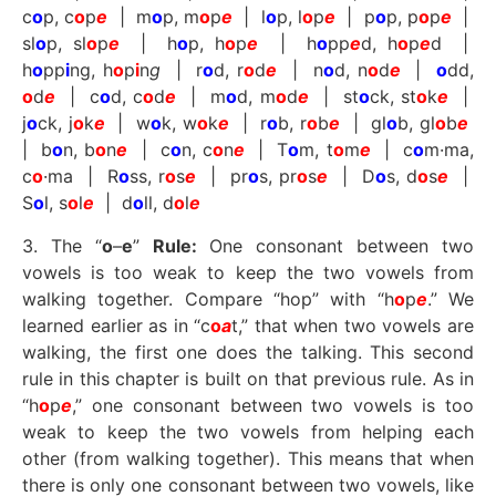
c
o
p, c
o
p
e
| m
o
p, m
o
p
e
| l
o
p, l
o
p
e
| p
o
p, p
o
p
e
|
sl
o
p, sl
o
p
e
| h
o
p, h
o
p
e
| h
o
pp
e
d, h
o
p
e
d |
h
o
pp
i
ng, h
o
p
i
n
g
| r
o
d, r
o
d
e
| n
o
d, n
o
d
e
|
o
dd,
o
d
e
| c
o
d, c
o
d
e
| m
o
d, m
o
d
e
| st
o
ck, st
o
k
e
|
j
o
ck, j
o
k
e
| w
o
k, w
o
k
e
| r
o
b, r
o
b
e
| gl
o
b, gl
o
b
e
| b
o
n, b
o
n
e
| c
o
n, c
o
n
e
| T
o
m, t
o
m
e
| c
o
m·ma,
c
o
·ma | R
o
ss, r
o
s
e
| pr
o
s, pr
o
s
e
| D
o
s, d
o
s
e
|
S
o
l, s
o
l
e
| d
o
ll, d
o
l
e
3. The “
o
–
e
”
Rule:
One consonant between two
vowels is too weak to keep the two vowels from
walking together. Compare “hop” with “h
o
p
e
.” We
learned earlier as in “c
o
a
t,” that when two vowels are
walking, the first one does the talking. This second
rule in this chapter is built on that previous rule. As in
“h
o
p
e
,” one consonant between two vowels is too
weak to keep the two vowels from helping each
other (from walking together). This means that when
there is only one consonant between two vowels, like