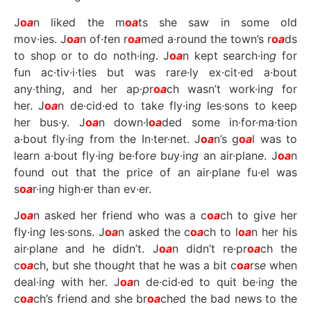
J
o
a
n lik
e
d the m
o
a
ts she saw in some old
mov·ies. J
o
a
n of·
t
en r
o
a
m
e
d a·round the town’s r
o
a
ds
to shop or to do noth·in
g
. J
o
a
n kept search·in
g
for
fun ac·tiv·i·ties but was rar
e
·ly ex·cit·ed a·bout
any·thin
g
, and her ap·
p
r
o
a
ch wasn’t work·in
g
for
her. J
o
a
n de·cid·ed to tak
e
fly·in
g
les·sons to keep
her bus·y. J
o
a
n down·l
o
a
ded some in·for·ma·tion
a·bout fly·in
g
from the In·ter·net. J
o
a
n’s g
o
a
l was to
learn a·bout fly·in
g
be·for
e
b
u
y·in
g
an air·plan
e
. J
o
a
n
found out that the pric
e
of an air·plan
e
fu·el was
s
o
a
r·in
g
high·er than ev·er.
J
o
a
n ask
e
d her friend who was a c
o
a
ch to giv
e
her
fly·in
g
les·sons. J
o
a
n ask
e
d the c
o
a
ch to l
o
a
n her his
air·plan
e
and he didn’t. J
o
a
n didn’t re·pr
o
a
ch the
c
o
a
ch, but she thou
gh
t that he was a bit c
o
a
rs
e
when
deal·in
g
with her. J
o
a
n de·cid·ed to quit be·in
g
the
c
o
a
ch’s friend and she br
o
a
ch
e
d the bad news to the