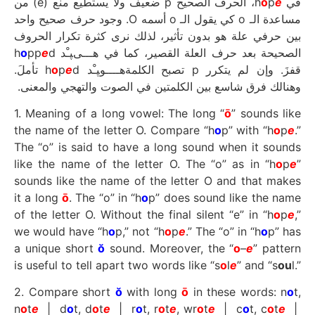
، الحرف الصحيح p ضعيف ولا يستطيع منع (e) من
o
p
e
في h
مساعدة الـ o كي يقول الـ o أسمه O. وجود حرف صحيح واحد
بين حرفي علة هو بدون تأثير، لذلك نرى كثرة تكرار الحروف
o
pp
e
d
الصحيحة بعد حرف العلة القصير، كما في هـــىﭙـْد h
d تأملَ.
o
p
e
قفزَ. وإن لم يتكرر p تصبح الكلمةهــــوﭙـْد h
وهنالك فرق شاسع بين الكلمتين في الصوت والتهجي والمعنى.
1. Meaning of a long vowel: The long “
ō
” sounds like
the name of the letter O. Compare “h
o
p” with “h
o
p
e
.”
The “o” is said to have a long sound when it sounds
like the name of the letter O. The “o” as in “h
o
p
e
”
sounds like the name of the letter O and that makes
it a long
ō
. The “o” in “h
o
p” does sound like the name
of the letter O. Without the final silent “e” in “h
o
p
e
,”
we would have “h
o
p,” not “h
o
p
e
.” The “o” in “h
o
p” has
a unique short
ŏ
sound. Moreover, the “
o
–
e
” pattern
is useful to tell apart two words like “s
o
l
e
” and “s
ou
l.”
2. Compare short
ŏ
with long
ō
in these words: n
o
t,
n
o
t
e
| d
o
t, d
o
t
e
| r
o
t, r
o
t
e
, wr
o
t
e
| c
o
t, c
o
t
e
|