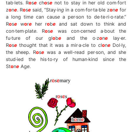
tab·lets. R
o
s
e
ch
o
s
e
not to stay in her old com·fort
z
o
n
e
. R
o
s
e
said, “Stay·in
g
in a com·for·ta·ble z
o
n
e
for
a long tim
e
can caus
e
a per·son to de·te·ri·o·rat
e
.”
R
o
s
e
w
o
r
e
her r
o
b
e
and sat down to think and
con·tem·plat
e
. R
o
s
e
was con·cern
e
d a·bout the
fu·ture of our gl
o
b
e
and the o·z
o
n
e
lay·er.
R
o
s
e
thou
gh
t that it was a mir·a·cle to cl
o
n
e
Dol·ly,
the sheep. R
o
s
e
was a well-read per·son, and she
stud·ied the his·to·ry of human·kind sinc
e
the
St
o
n
e
Ag
e
.