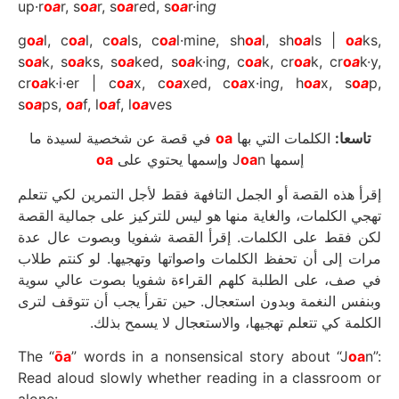
up·r
o
a
r, s
o
a
r, s
o
a
r
e
d, s
o
a
r·in
g
g
o
a
l, c
o
a
l, c
o
a
ls, c
o
a
l·min
e
, sh
o
a
l, sh
o
a
ls |
o
a
ks,
s
o
a
k, s
o
a
ks, s
o
a
k
e
d, s
o
a
k·in
g
, c
o
a
k, cr
o
a
k, cr
o
a
k·y,
cr
o
a
k·i·er | c
o
a
x, c
o
a
x
e
d, c
o
a
x·in
g
, h
o
a
x, s
o
a
p,
s
o
a
ps,
o
a
f, l
o
a
f, l
o
a
v
e
s
في قصة عن شخصية لسيدة ما
oa
الكلمات التي بها
تاسعا:
oa
oa
n وإسمها يحتوي على
إسمها J
إقرأ هذه القصة أو الجمل التافهة فقط لأجل التمرين لكي تتعلم
تهجي الكلمات، والغاية منها هو ليس للتركيز على جمالية القصة
لكن فقط على الكلمات. إقرأ القصة شفويا وبصوت عال عدة
مرات إلى أن تحفظ الكلمات واصواتها وتهجيها. لو كنتم طلاب
في صف، على الطلبة كلهم القراءة شفويا بصوت عالي سوية
وبنفس النغمة وبدون استعجال. حين تقرأ يجب أن تتوقف لترى
الكلمة كي تتعلم تهجيها، والاستعجال لا يسمح بذلك.
The “
ōa
” words in a nonsensical story about “J
oa
n”:
Read aloud slowly whether reading in a classroom or