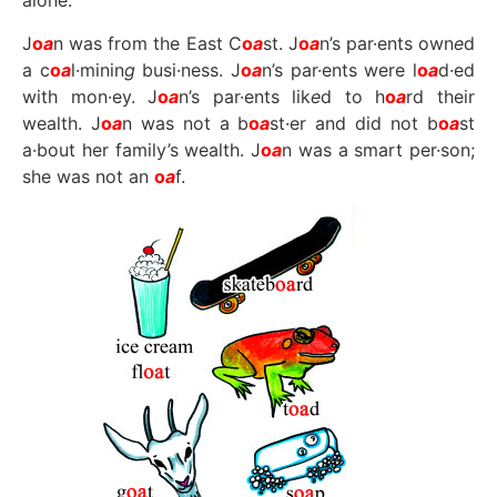
alone:
J
o
a
n was from the East C
o
a
st. J
o
a
n’s par·ents own
e
d
a c
o
a
l·minin
g
busi·ness. J
o
a
n’s par·ents were l
o
a
d·ed
with mon·ey. J
o
a
n’s par·ents lik
e
d to h
o
a
rd their
wealth. J
o
a
n was not a b
o
a
st·er and did not b
o
a
st
a·bout her family’s wealth. J
o
a
n was a smart per·son;
she was not an
o
a
f.