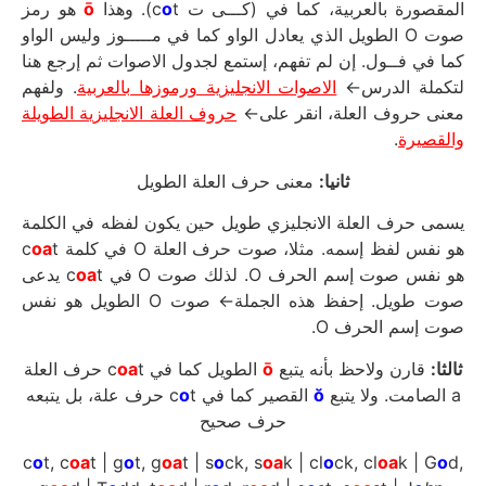
هو رمز
ō
o
t). وهذا
المقصورة بالعربية، كما في (كـــى ت c
صوت O الطويل الذي يعادل الواو كما في مـــــوز وليس الواو
كما في فــول. إن لم تفهم، إستمع لجدول الاصوات ثم إرجع هنا
لتكملة الدرس←
الاصوات الانجليزية ورموزها بالعربية
. ولفهم
معنى حروف العلة، انقر على←
حروف العلة الانجليزية الطويلة
.
والقصيرة
ثانيا:
معنى حرف العلة الطويل
يسمى حرف العلة الانجليزي طويل حين يكون لفظه في الكلمة
oa
t
هو نفس لفظ إسمه. مثلا، صوت حرف العلة O في كلمة c
t يدعى
oa
هو نفس صوت إسم الحرف O. لذلك صوت O في c
صوت طويل. إحفظ هذه الجملة← صوت O الطويل هو نفس
صوت إسم الحرف O.
t حرف العلة
oa
الطويل كما في c
ō
قارن ولاحظ بأنه يتبع
ثالثا:
t حرف علة، بل يتبعه
o
القصير كما في c
ŏ
a الصامت. ولا يتبع
حرف صحيح
c
o
t, c
oa
t | g
o
t, g
oa
t | s
o
ck, s
oa
k | cl
o
ck, cl
oa
k | G
o
d,