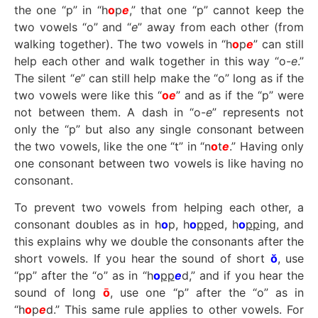
the one “p” in “h
o
p
e
,” that one “p” cannot keep the
two vowels “o” and “
e
” away from each other (from
walking together). The two vowels in “h
o
p
e
” can still
help each other and walk together in this way “o-
e
.”
The silent “
e
” can still help make the “o” long as if the
two vowels were like this “
o
e
” and as if the “p” were
not between them. A dash in “o-
e
” represents not
only the “p” but also any single consonant between
the two vowels, like the one “t” in “n
o
t
e
.” Having only
one consonant between two vowels is like having no
consonant.
To prevent two vowels from helping each other, a
consonant doubles as in h
o
p, h
o
pp
ed, h
o
pp
ing, and
this explains why we double the consonants after the
short vowels. If you hear the sound of short
ŏ
, use
“pp” after the “o” as in “h
o
pp
e
d,” and if you hear the
sound of long
ō
, use one “p” after the “o” as in
“h
o
p
e
d.” This same rule applies to other vowels. For