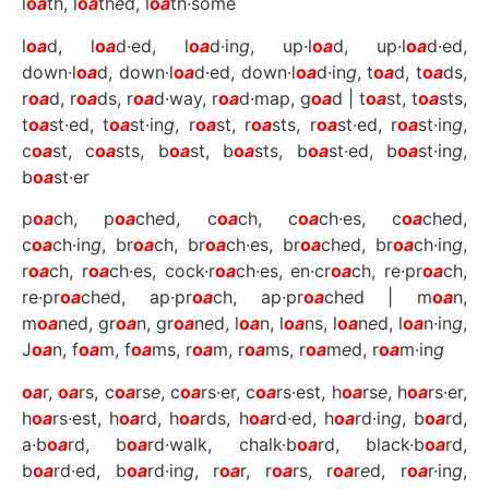
l
o
a
th, l
o
a
th
e
d, l
o
a
th·some
l
o
a
d, l
o
a
d·ed, l
o
a
d·in
g
, up·l
o
a
d, up·l
o
a
d·ed,
down·l
o
a
d, down·l
o
a
d·ed, down·l
o
a
d·in
g
, t
o
a
d, t
o
a
ds,
r
o
a
d, r
o
a
ds, r
o
a
d·way, r
o
a
d·map, g
o
a
d | t
o
a
st, t
o
a
sts,
t
o
a
st·ed, t
o
a
st·in
g
, r
o
a
st, r
o
a
sts, r
o
a
st·ed, r
o
a
st·in
g
,
c
o
a
st, c
o
a
sts, b
o
a
st, b
o
a
sts, b
o
a
st·ed, b
o
a
st·in
g
,
b
o
a
st·er
p
o
a
ch, p
o
a
ch
e
d, c
o
a
ch, c
o
a
ch·es, c
o
a
ch
e
d,
c
o
a
ch·in
g
, br
o
a
ch, br
o
a
ch·es, br
o
a
ch
e
d, br
o
a
ch·in
g
,
r
o
a
ch, r
o
a
ch·es, cock·r
o
a
ch·es, en·cr
o
a
ch, re·pr
o
a
ch,
re·pr
o
a
ch
e
d, ap·pr
o
a
ch, ap·pr
o
a
ch
e
d | m
o
a
n,
m
o
a
n
e
d, gr
o
a
n, gr
o
a
n
e
d, l
o
a
n, l
o
a
ns, l
o
a
n
e
d, l
o
a
n·in
g
,
J
o
a
n, f
o
a
m, f
o
a
ms, r
o
a
m, r
o
a
ms, r
o
a
m
e
d, r
o
a
m·in
g
o
a
r,
o
a
rs, c
o
a
rs
e
, c
o
a
rs·er, c
o
a
rs·est, h
o
a
rs
e
, h
o
a
rs·er,
h
o
a
rs·est, h
o
a
rd, h
o
a
rds, h
o
a
rd·ed, h
o
a
rd·in
g
, b
o
a
rd,
a·b
o
a
rd, b
o
a
rd·walk, chalk·b
o
a
rd, black·b
o
a
rd,
b
o
a
rd·ed, b
o
a
rd·in
g
, r
o
a
r, r
o
a
rs, r
o
a
r
e
d, r
o
a
r·in
g
,