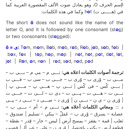
اإسم الحرف O، وهو يعادل صوت الألف المقصورة العربية كما
o
t وكما في هذه الكلمات:
في (هـــــى ت) h
The short
ŏ
does not sound like the name of the
letter O, and it is followed by one consonant (st
o
p
)
or two consonants (st
o
pp
e
d):
ŏ = ى
:
T
o
m, m
o
m, B
o
b, m
o
b, r
o
b, R
o
b, j
o
b, s
o
b, f
o
b |
b
o
x, f
o
x | t
o
p, h
o
p, m
o
p | n
o
t, h
o
t, p
o
t, d
o
t, l
o
t,
j
o
t | R
o
n,
o
n, n
o
n | r
o
d, s
o
d, n
o
d, p
o
d
ترجمة أصوات الكلمات اعلاه هي:
تـــى م – مى م – بـــى ب –
مـــى ب – وْرى ب – وْرى ب – جـــى ب – سى ب – فـــى ب
| بـــى كْس – فى كْس | تـــى ﭖ – هـــى ﭖ – مـــى ﭖ |
نـــى ت – هـــى ت – ﭙـــى ت – دى ت – لـــى ت – جـــى ت
| وْرى ن – ى ن – نـــى ن | وْرى د – صـــى د – نـــى د – ﭙــى
د :::
ومعاني الكلمات أعلاه هي:
تـــى م – أم – بـــى ب –
عصابة – يسرق – وْرى ب – عَمَلْ – يبكي – تسليم | صندوق –
ثعلب | قمة – يقفز – يمسح أرض | ليس – حار – قِدر – نقطة –
قطعة أرض – يكتب باختصار | وْرى ن – على – غير ألـ | قضيب