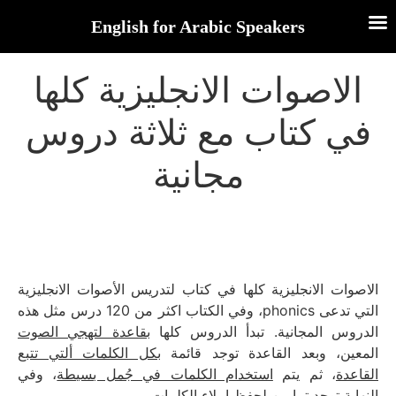
English for Arabic Speakers
الاصوات الانجليزية كلها
في كتاب مع ثلاثة دروس
مجانية
الاصوات الانجليزية كلها في كتاب لتدريس الأصوات الانجليزية
التي تدعى phonics، وفي الكتاب اكثر من 120 درس مثل هذه
الدروس المجانية. تبدأ الدروس كلها
بقاعدة لتهجي الصوت
المعين، وبعد القاعدة توجد قائمة
بكل الكلمات ألتي تتبع
القاعدة
، ثم يتم
استخدام الكلمات في جُمل بسيطة
، وفي
.
تمارين لحفظ إملاء الكلمات
النهاية توجد