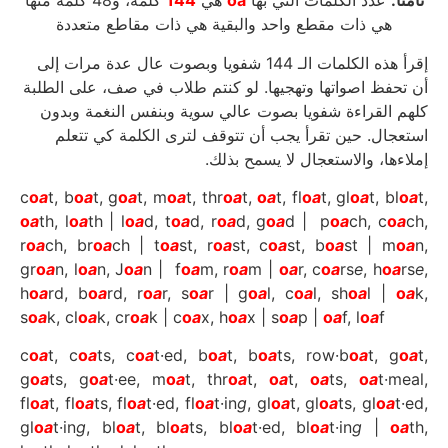
كلمة، و48 كلمة منها
144
هي
oa
عدد الكلمات التي بها
ثامنا:
هي ذات مقطع واحد والبقية هي ذات مقاطع متعددة
إقرأ هذه الكلمات الـ 144 شفويا وبصوت عال عدة مرات إلى
أن تحفظ اصواتها وتهجيها. لو كنتم طلاب في صف، على الطلبة
كلهم القراءة شفويا بصوت عالي سوية وبنفس النغمة وبدون
استعجال. حين تقرأ يجب أن تتوقف لترى الكلمة كي تتعلم
إملاءها، والاستعجال لا يسمح بذلك.
c
o
a
t, b
o
a
t, g
o
a
t, m
o
a
t, thr
o
a
t,
o
a
t, fl
o
a
t, gl
o
a
t, bl
o
a
t,
o
a
th, l
o
a
th | l
o
a
d, t
o
a
d, r
o
a
d, g
o
a
d | p
o
a
ch, c
o
a
ch,
r
o
a
ch, br
o
a
ch | t
o
a
st, r
o
a
st, c
o
a
st, b
o
a
st | m
o
a
n,
gr
o
a
n, l
o
a
n, J
o
a
n | f
o
a
m, r
o
a
m |
o
a
r, c
o
a
rs
e
, h
o
a
rs
e
,
h
o
a
rd, b
o
a
rd, r
o
a
r, s
o
a
r | g
o
a
l, c
o
a
l, sh
o
a
l |
o
a
k,
s
o
a
k, cl
o
a
k, cr
o
a
k | c
o
a
x, h
o
a
x | s
o
a
p |
o
a
f, l
o
a
f
c
o
a
t, c
o
a
ts, c
o
a
t·ed, b
o
a
t, b
o
a
ts, row·b
o
a
t, g
o
a
t,
g
o
a
ts, g
o
a
t·ee, m
o
a
t, thr
o
a
t,
o
a
t,
o
a
ts,
o
a
t·meal,
fl
o
a
t, fl
o
a
ts, fl
o
a
t·ed, fl
o
a
t·in
g
, gl
o
a
t, gl
o
a
ts, gl
o
a
t·ed,
gl
o
a
t·in
g
, bl
o
a
t, bl
o
a
ts, bl
o
a
t·ed, bl
o
a
t·in
g
|
o
a
th,