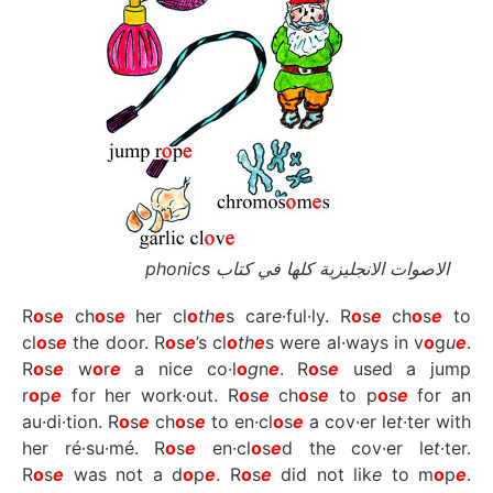
الاصوات الانجليزية كلها في كتاب phonics
R
o
s
e
ch
o
s
e
her cl
o
th
e
s car
e
·ful·ly. R
o
s
e
ch
o
s
e
to
cl
o
s
e
the door. R
o
s
e
’s cl
o
th
e
s were al·ways in v
o
g
u
e
.
R
o
s
e
w
o
r
e
a nic
e
co·l
o
g
n
e
. R
o
s
e
us
e
d a jump
r
o
p
e
for her work·out. R
o
s
e
ch
o
s
e
to p
o
s
e
for an
au·di·tion. R
o
s
e
ch
o
s
e
to en·cl
o
s
e
a cov·er le
t
·ter with
her ré·su·mé. R
o
s
e
en·cl
o
s
e
d the cov·er le
t
·ter.
R
o
s
e
was not a d
o
p
e
. R
o
s
e
did not lik
e
to m
o
p
e
.