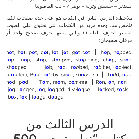
الستائر – حشيش وتربة – يوميء – لب الفاصوليا
ملاحظة: الدرس الثاني في الكتاب هو على عدة صفحات لكنه
مُلخَص هنا. وهذه مزيد من الكلمات التي تحتوي على الصوت
القصير لحرف العلة O والتي يتبعها حرف صحيح واحد أو
حرفان صحيحان:
n
o
t, h
o
t, p
o
t, d
o
t, l
o
t, j
o
t, g
o
t c
o
t | h
o
p, h
o
p
p
e
d,
t
o
p, m
o
p, st
o
p, st
o
p
p
e
d, st
o
p
·ping, ch
o
p, sh
o
p,
sh
o
p
p
e
d | j
o
b, r
o
b, r
o
b
b
e
d, r
o
b
·ber,
o
b·ject,
pr
o
b·lem, B
o
b, h
o
b
·by, sn
o
b, sn
o
b
·bish | T
o
d
d,
o
d
d,
n
o
d, p
o
d | T
o
m, m
o
m, c
o
m
·ma | R
o
n,
o
n, n
o
n |
j
o
g, j
o
g
g
e
d, l
o
g, l
o
g
g
e
d, di·a·l
o
g
ue
| l
o
ck
e
d, s
o
ck |
b
o
x, f
o
x | l
o
d
g
e
, d
o
d
g
e
الدرس الثالث من
كتاب “تعلم تهجي 500