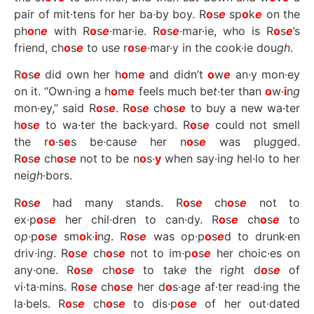
pair of mit·tens for her ba·by boy. R
o
s
e
sp
o
k
e
on the
ph
o
n
e
with R
o
s
e
·mar·ie. R
o
s
e
·mar·ie, who is R
o
s
e
’s
friend, ch
o
s
e
to us
e
r
o
s
e
·mar·y in the cook·ie dou
gh
.
R
o
s
e
did own her h
o
m
e
and didn’t
o
w
e
an·y mon·ey
on it. “Own·ing a h
o
m
e
feels much be
t
·ter than
o
w·
i
n
g
mon·ey,” said R
o
s
e
. R
o
s
e
ch
o
s
e
to b
u
y a new wa·ter
h
o
s
e
to wa·ter the back·yard. R
o
s
e
could not smell
the r
o
·s
e
s be·caus
e
her n
o
s
e
was plu
g
g
e
d.
R
o
s
e
ch
o
s
e
not to be n
o
s·
y
when say·in
g
hel·lo to her
nei
gh
·bors.
R
o
s
e
had many stands. R
o
s
e
ch
o
s
e
not to
ex·p
o
s
e
her chil·dren to can·dy. R
o
s
e
ch
o
s
e
to
o
p
·p
o
s
e
sm
o
k·
i
n
g
. R
o
s
e
was op·p
o
s
e
d to drunk·en
driv·in
g
. R
o
s
e
ch
o
s
e
not to im·p
o
s
e
her choic·es on
any·one. R
o
s
e
ch
o
s
e
to tak
e
the ri
gh
t d
o
s
e
of
vi·ta·mins. R
o
s
e
ch
o
s
e
her d
o
s·ag
e
af·ter read·ing the
la·bels. R
o
s
e
ch
o
s
e
to dis·p
o
s
e
of her out·dated