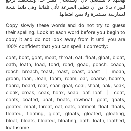
للوراء بدلا من أن تتعلم. السرعة تأتي تلقائيا وهي دائما نتيجة
لممارسة مستمرة ولا يصح افتعالها.
Copy slowly these words and do not try to guess
their spelling. Look at each word before you begin to
copy it and do not look away from it until you are
100% confident that you can spell it correctly:
coat, boat, goat, moat, throat, oat, float, gloat, bloat,
oath, loath, load, toad, road, goad, poach, coach,
roach, broach, toast, roast, coast, boast | moan,
groan, loan, Joan, foam, roam, oar, coarse, hoarse,
hoard, board, roar, soar, goal, coal, shoal, oak, soak,
cloak, croak, coax, hoax, soap, oaf, loaf | coat,
coats, coated, boat, boats, rowboat, goat, goats,
goatee, moat, throat, oat, oats, oatmeal, float, floats,
floated, floating, gloat, gloats, gloated, gloating,
bloat, bloats, bloated, bloating, oath, loath, loathed,
loathsome