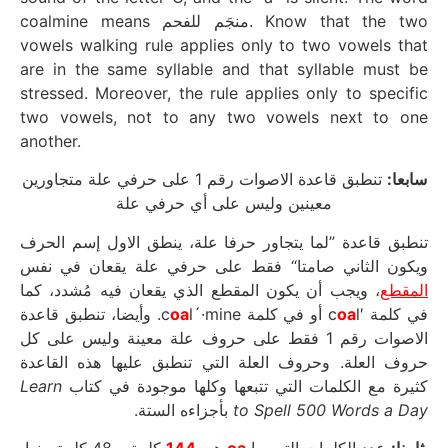
coalmine means منجَم للفحم. Know that the two
vowels walking rule applies only to two vowels that
are in the same syllable and that syllable must be
stressed. Moreover, the rule applies only to specific
two vowels, not to any two vowels next to one
another.
سابعا:
تنطبق قاعدة الاصوات رقم 1 على حرفي علة متجاورين
معينين وليس على أي حرفي علة
تنطبق قاعدة ”لما يتجاور حرفا علة، ينطق الاول إسم الحرف
ويكون الثاني صامتا“ فقط على حرفي علة يقعان في نفس
المقطع
، ويجب أن يكون المقطع الذي يقعان فيه مُشدد، كما
l´·mine. وأيضا، تنطبق قاعدة
oa
oa
l أو في كلمة c
في كلمة ′c
الاصوات رقم 1 فقط على حروف علة معينة وليس على كل
حروف العلة. وحروف العلة التي تنطبق عليها هذه القاعدة
Learn
كثيرة مع الكلمات التي تتبعها وكلها موجودة في كتاب
بأجزاءه الستة.
to Spell 500 Words a Day