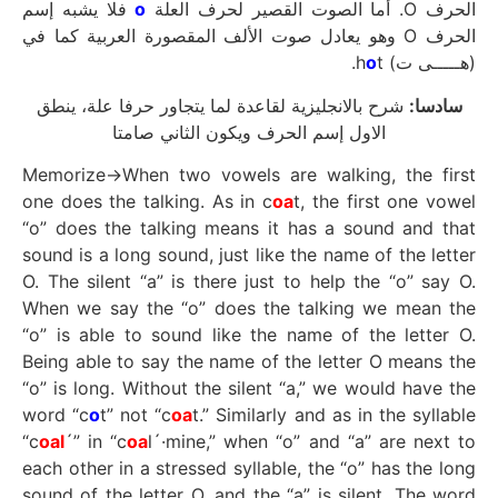
فلا يشبه إسم
o
الحرف O. أما الصوت القصير لحرف العلة
الحرف O وهو يعادل صوت الألف المقصورة العربية كما في
o
t.
(هـــــى ت) h
سادسا:
شرح بالانجليزية لقاعدة لما يتجاور حرفا علة، ينطق
الاول إسم الحرف ويكون الثاني صامتا
Memorize→When two vowels are walking, the first
one does the talking. As in c
oa
t, the first one vowel
“o” does the talking means it has a sound and that
sound is a long sound, just like the name of the letter
O. The silent “a” is there just to help the “o” say O.
When we say the “o” does the talking we mean the
“o” is able to sound like the name of the letter O.
Being able to say the name of the letter O means the
“o” is long. Without the silent “a,” we would have the
word “c
o
t” not “c
oa
t.” Similarly and as in the syllable
“c
oal
´” in “c
oa
l´·mine,” when “o” and “a” are next to
each other in a stressed syllable, the “o” has the long
sound of the letter O, and the “a” is silent. The word