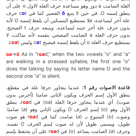
العلة الصامت a دور وهو مساعدة حرف العلة الاول o على أن
t حرف
o
القصير كما في c
ŏ
ينطق إسمه O. في حين لا يتبع
علة آخر ليساعده، فلا يستطيع المسكين أن يلفظ إسمه O لأنه
بدون حرف علة آخر جنبه ليساعده، ويتبعه حرف t الصحيح.
بدون حرف العلة a الصامت المضحي بنفسه لأنه ساكت، لا
oa
t.
o
t وليس c
يستطيع حرف العلة o أن يلفظ إسمه فيصبح c
o
a
→
ō
As in “r
o
a
d,” when the two vowels “o” and “a”
are walking in a stressed syllable, the first one “o”
does the talking by saying its letter name O and the
second one “
a
” is silent.
قاعدة الاصوات رقم 1:
عندما يتجاور حرفا علة في مقطع،
ينطق الأول إسم الحرف ويكون الثاني صامتا (أخرس بدون
d، ينطق
o
a
) في r
a
صوت). أي عندما يتجاور حرفا العلة (o
) صامتا.
a
الأول وهو (o) إسم الحرف O ويكون الثاني وهو (
d هو صوت
o
a
) صامت كما في r
a
وصوت (o) المتبوع بـ (
طويل، ويسمى طويل لأن له صوت إسم الحرف O نفسه.
d على أن يحتفظ بإسم
o
a
) الصامت يساعد (o) في r
a
وحرف (