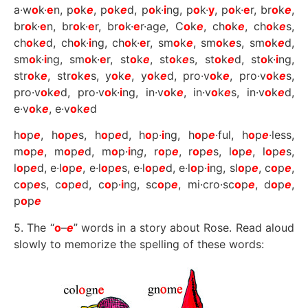
a·w
o
k·
e
n, p
o
k
e
, p
o
k
e
d, p
o
k·
i
ng, p
o
k·
y
, p
o
k·
e
r, br
o
k
e
,
br
o
k·
e
n, br
o
k·
e
r, br
o
k·
e
r·ag
e
, C
o
k
e
, ch
o
k
e
, ch
o
k
e
s,
ch
o
k
e
d, ch
o
k·
i
ng, ch
o
k·
e
r, sm
o
k
e
, sm
o
k
e
s, sm
o
k
e
d,
sm
o
k·
i
ng, sm
o
k·
e
r, st
o
k
e
, st
o
k
e
s, st
o
k
e
d, st
o
k·
i
ng,
str
o
k
e
, str
o
k
e
s, y
o
k
e
, y
o
k
e
d, pro·v
o
k
e
, pro·v
o
k
e
s,
pro·v
o
k
e
d, pro·v
o
k·
i
ng, in·v
o
k
e
, in·v
o
k
e
s, in·v
o
k
e
d,
e·v
o
k
e
, e·v
o
k
e
d
h
o
p
e
, h
o
p
e
s, h
o
p
e
d, h
o
p·
i
ng, h
o
p
e
·ful, h
o
p
e
·less,
m
o
p
e
, m
o
p
e
d, m
o
p·
i
n
g
, r
o
p
e
, r
o
p
e
s, l
o
p
e
, l
o
p
e
s,
l
o
p
e
d, e·l
o
p
e
, e·l
o
p
e
s, e·l
o
p
e
d, e·l
o
p·
i
ng, sl
o
p
e
, c
o
p
e
,
c
o
p
e
s, c
o
p
e
d, c
o
p·
i
ng, sc
o
p
e
, mi·cro·sc
o
p
e
, d
o
p
e
,
p
o
p
e
5. The “
o
–
e
” words in a story about Rose. Read aloud
slowly to memorize the spelling of these words: