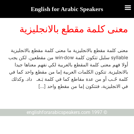
English for Arabic Speakers
معنى كلمة مقطع بالانجليزية
معنى كلمة مقطع بالانجليزية ما معنى كلمة مقطع بالانجليزية
syllable سلبل تتكون كلمة win·dow من مقطعين. لكن يجب
أولا فهم معنى كلمة المقطع بالعربية لكي نفهم معناها جيدا
بالانجليزية. تتكون الكلمات العربية إما من مقطع واحد كما في
كلمة حُـب أو من عدة مقاطع كما في كلمة بَـغـ داد. وكذلك
في الانجليزية، فتتكون إما من مقطع واحد […]
© englishforarabicspeakers.com 1997