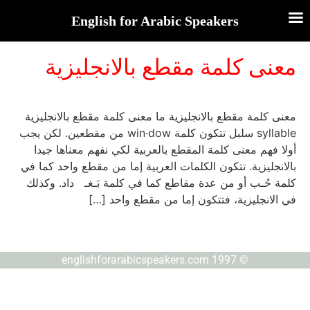
English for Arabic Speakers
معنى كلمة مقطع بالانجليزية
معنى كلمة مقطع بالانجليزية ما معنى كلمة مقطع بالانجليزية
syllable سلبل تتكون كلمة win·dow من مقطعين. لكن يجب
أولا فهم معنى كلمة المقطع بالعربية لكي نفهم معناها جيدا
بالانجليزية. تتكون الكلمات العربية إما من مقطع واحد كما في
كلمة حُـب أو من عدة مقاطع كما في كلمة بَـغـ داد. وكذلك
في الانجليزية، فتتكون إما من مقطع واحد […]
© englishforarabicspeakers.com 1997