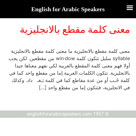
English for Arabic Speakers
معنى كلمة مقطع بالانجليزية
معنى كلمة مقطع بالانجليزية ما معنى كلمة مقطع بالانجليزية
syllable سلبل تتكون كلمة win·dow من مقطعين. لكن يجب
أولا فهم معنى كلمة المقطع بالعربية لكي نفهم معناها جيدا
بالانجليزية. تتكون الكلمات العربية إما من مقطع واحد كما في
كلمة حُـب أو من عدة مقاطع كما في كلمة بَـغـ داد. وكذلك
في الانجليزية، فتتكون إما من مقطع واحد […]
© englishforarabicspeakers.com 1997