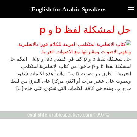
English for Arabic Speakers
حل لمشكلة لفظ b و p
حل لمشكلة لفظ b و p كما في كلمتي lab و lap: اليكم حل
لمشكلة لفظ b و p مأخوذ من كتاب الانجليزية لمتكلمي
العربية: قارن بين صوت b و p واقرأ هذه لكلمات شفويا
وبصوت عال عشر مرات أو اكثر، مركزا على الفرق بين لفظ
ب و ﭖ. وهذه هي كافة الكلمات التي تحتوي على هذه […]
© englishforarabicspeakers.com 1997