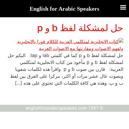
English for Arabic Speakers
حل لمشكلة لفظ b و p
حل لمشكلة لفظ b و p كما في كلمتي lab و lap: اليكم حل
لمشكلة لفظ b و p مأخوذ من كتاب الانجليزية لمتكلمي
العربية: قارن بين صوت b و p واقرأ هذه لكلمات شفويا
وبصوت عال عشر مرات أو اكثر، مركزا على الفرق بين لفظ
ب و ﭖ. وهذه هي كافة الكلمات التي تحتوي على هذه […]
© englishforarabicspeakers.com 1997