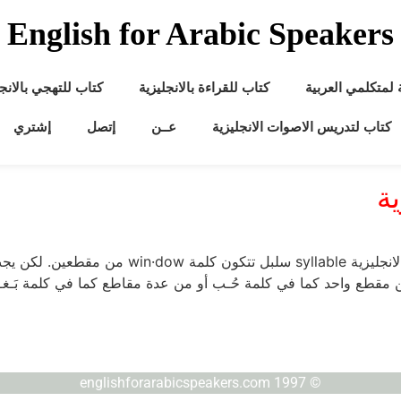
English for Arabic Speakers
ة لمتكلمي العربية
كتاب للقراءة بالانجليزية
كتاب للتهجي بالانجل
كتاب لتدريس الاصوات الانجليزية
عــن
إتصل
إشتري
ة
معنى كلمة مقطع بالانجليزية ما معنى كلمة مقطع با
ا من مقطع واحد كما في كلمة حُـب أو من عدة مقاطع كما في كلمة بَـغ
© englishforarabicspeakers.com 1997