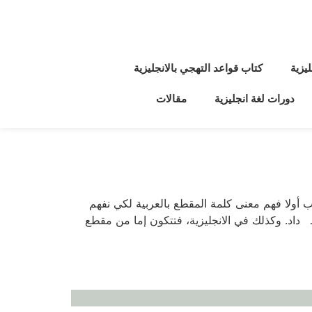
يزية
كتاب قواعد التهجي بالانجليزية
دورات لغة انجليزية
مقالات
لانجليزية syllable سلبل تتكون كلمة win·dow من مقطعين. لكن يجب أولا فهم معنى كلمة المقطع بالعربية لكي نفهم
ـ داد. وكذلك في الانجليزية، فتتكون إما من مقطع