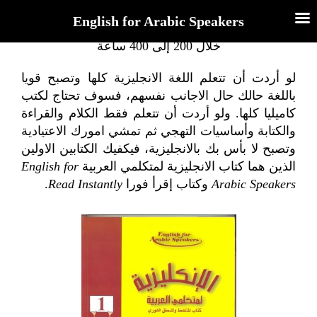
English for Arabic Speakers
طريقة كاميليا تقدم ستة كتب لتعليم الانجليزية برمتها
خلال 200 إلى 400 ساعة
لو أردت أن تتعلم اللغة الانجليزية كلها وتصبح قويا
باللغة حالك حال الاجانب نفسهم، فسوف تحتاج لكتب
كاميليا كلها. ولو أردت أن تتعلم فقط الكلام والقراءة
والكتابة وأساسيات التهجي ثم تمشي امورك الاعتيادية
وتصبح لا بأس بك بالانجليزية، فيكفيك الكتابين الاولين
الذين هما كتاب الانجليزية لمتكلمي العربية
English for
Arabic Speakers
وكتاب إقرأ فورا
Read Instantly
.