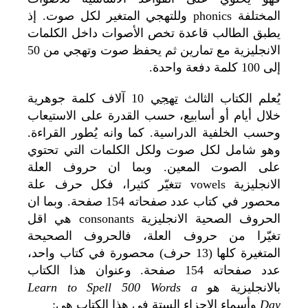
المختلفة phonics وللتهجي المتغير لكل صوت. إذ
يطبق الطالب قاعدة تخص الأصوات داخل الكلمات
الانجليزية مع تمارين ثم يحفظ صوت وتهجي من 50
إلى 100 كلمة دفعة واحدة.
يُعلم الكتاب الثالث
تهجي
10 آلاف كلمة جوهرية
خلال أيام أو أسابيع، حسب القدرة على الاستيعاب
وحسب الخلفية الدراسية. كما وانه يُطور القراءة.
وهو شامل لكل صوت ولكل الكلمات التي تحتوي
على الصوت المعين. وبما ان حروف العلة
الانجليزية vowels تتغيّر كثيرا، فكل حرف علة
محصور في كتاب عدد صفحاته 154 صفحة. وبما ان
الحروف الصحية الانجليزية consonants هي اقل
تغيّرا من حروف العلة، فالحروف الصحيحة
المتغيرة كلها (13 حرف) محصورة في كتاب واحد،
عدد صفحاته 154 صفحة. وعنوان هذا الكتاب
بالانجليزية هو
Learn to Spell 500 Words a
Day
وأسماء الاجزاء الستة في هذا الكتاب هي: