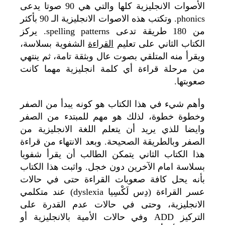
الأصوات الانجليزية كلها والتي هي 90 صوتا يدعى
phonics. وتكتب هذه الاصوات الانجليزية الـ 90 بأكثر
من 180 طريقة تدعى spelling patterns. يركز
الكتاب الثاني على تعليم
القراءة
الشفوية بسلاسة،
ويقرأ منه المتلقي بصوت عال وبثقة تامة، ثم ينتهي
من مرحلة قراءة أي كلمة انجليزية مهما كانت
صعوبتها.
وأهم شيء في هذا الكتاب هو كونه يبدأ من الصفر
وخطوة خطوة، لذلك هو مهم للمبتدء من الصفر
وايضا للذي يريد أن يتعلم اللغة الانجليزية من
الصفر وبالطريقة الصحيحة. وبعد الانتهاء من قراءة
هذا الكتاب الثاني يتمكن الطالب أن يقرأ شفويا
بسلاسة امام الآخرين دون خجل. واثبت هذا الكتاب
بأنه يحل كافة صعوبات القراءة حتى في حالات
عسر القراءة (دِس لَكْسِيا dyslexia) عند متكلمي
الانجليزية، وحتى في حالات عدم القدرة على
التركيز ADD وفي حالات الأمية بالانجليزية أو