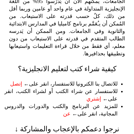
الجامعات، يمكنهم الآن أن يُدرِّسوا 95% من اللغة
الإنجليزية المتداولة في عام واحد أو عامين وربما أقل
من ذلك، كلٌ حسب قدرته على الاستيعاب. من
المُمكن أن يـُعَمَّم برنامج كاميليا في المدارس الابتدائية
والثانوية وفي الجامعات. ومن الممكن أن يَدرسه
الطالب المتقدم في قدرته على الاستيعاب من دون
معلم، أي فقط من خلال قراءة التعليمات واستيعابها
وتطبيقها بحذافيرها.
كيفية شراء كتب لتعليم الانجليزية؟
للاتصال بنا الكترونيا للاستفسار، انقر على←
إتصل
للاستفسار عن شراء الكتب أو لشراء الكتب، انقر
على←
إشتري
للمزيد عن البرنامج والكتب والدورات والدروس
المجانية، انقر على←
عن
نرجوا دعمكم بالإعجاب والمشاركة ↓