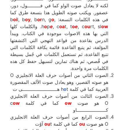
لكنه لا يعادل صوت الواو كما في فـــــــــول، دور،
عصفور. ويكتب صوته الطويل هذا بتسعة طرق كما
في هذه الكلمات التسعة: b
,
o
n, g
or
, b
oy
l, b
oi
ow
rt, sl
ou
, c
e
o
t, t
oa
, c
e
p
o
h
. والكلمات كلها
التي بها هذه الاصوات موجودة في الكتاب. ويبدأ
الدرس بقاعدة من قواعد التهجي التي اكتشفتها
المؤلفة، ثم يتبع القاعدة قائمة بكافة الكلمات التي
تتبع القاعدة، ثم تستعمل الكلمات في جُمل بسيطة
في قُصص، ثم هناك تمارين لتسيهل حفظ كل هذه
الكلمات مرة واحدة.
الصوت الثاني من أصوات حرف العلة الانجليزي O
هو صوته القصير، وهو يعادل صوت الألف المقصورة
العربية كما في كلمة h
t هــــــــــــــــــــــــى ت
o
الصوت الثالث من أصوات حرف العلة الانجليزي
O هو صوت
ow
كما في كلمة c
ow
كــــــــــــــــــــاو
الصوت الرابع من أصوات حرف العلة الانجليزي
O هو صوت
ou
كما في كلمة
t آوْت
ou