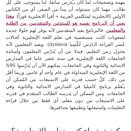
مهمة وتصحيحات لما كان يـُدَرس سابقا، لذا يستوجب على كل
طالب، مهما كان مستواه، أن يبدأ من الصفر، أي من الكتابين
الأولين (الانجليزية لمتكلمي العربية + أقرأ الانجليزية فوراً).
وهذا
يعني أن البرنامج نفسه هو للمبتدئين وللمتقدمين من الطلبة
والمعلمين
. فالبرنامج يفيد المتقدمين لأنه يوفر لهم حلولا جديدة
لصعوبات كانت مستعصية في تعلم اللغة الإنجليزية كحالات
عُسر القراءة الـ(دِس لَكْسِيا dyslexia). ويفيد المعلمين لأنه
يختزل زمن التعليم، فبدلا من أن يُدرِّس المعلمون وأساتذة
الجامعات اللغة الإنجليزية في ستة عشر عاما في المدارس
الابتدائية والثانوية وفي الجامعات، يمكنهم الآن أن يُدرِّسوا 95%
من اللغة الإنجليزية المتداولة في عام واحد أو عامين وربما أقل
من ذلك، كلٌ حسب قدرته على الاستيعاب. من المُمكن أن
يـُعَمَّم برنامج كاميليا في المدارس الابتدائية والثانوية وفي
الجامعات. ومن الممكن أن يَدرسه الطالب المتقدم في قدرته
على الاستيعاب من دون معلم، أي فقط من خلال قراءة
التعليمات واستيعابها وتطبيقها بحذافيرها.
كيفية شراء كتب تعليم الانجليزية؟