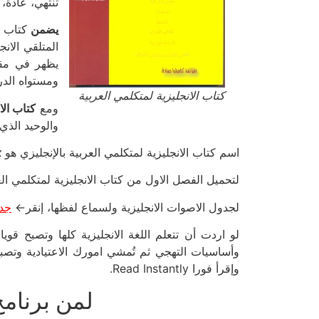
تنتهي، عادة، 
يضمن
كتاب ا
يظهر في مقا
ومستواه الد
كتاب الانجليزية لمتكلمي العربية
ومع
كتاب الا
والوحيد الذي به ان
اسم كتاب الانجليزية لمتكلمي العربية بالإنجليزي هو
k
لتحميل الفصل الاول من كتاب الانجليزية لمتكلمي ا
لجدول الاصوات الانجليزية ولسماع لفظها، إنقر←
جدو
لو اردت أن تتعلم اللغة الانجليزية كلها وتصبح قوي
وإقرأ فورا Read Instantly.
لمن برنامج