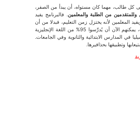
لى كل طالب، مهما كان مستواه، أن يبدأ من الصفر،
ن وللمتقدمين من الطلبة والمعلمين
. فالبرنامج يفيد
يد المعلمين لأنه يختزل زمن التعليم، فبدلا من أن
يُدرِّس المعلمون وأساتذة الجامعات اللغة الإنجليزية في ستة عشر عاما في المدارس الابتدائية والثانوية وفي الجامعات، يمكنهم الآن أن يُدرِّسوا 95% من اللغة الإنجليزية
يا في المدارس الابتدائية والثانوية وفي الجامعات.
بها وتطبيقها بحذافيرها.
ية