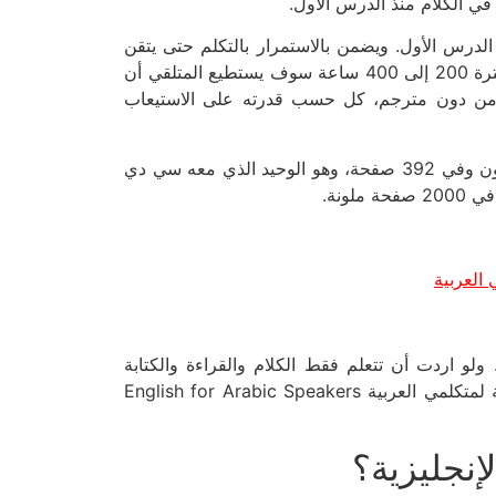
 في الكلام منذ الدرس الأول.
ذ الدرس الأول. ويضمن بالاستمرار بالتكلم حتى يتقن
المتلقي الانجليزية تماما ويتحدث مع الآخرين بسلاسة تامة. ومع الكتب الأخرى وبفترة 200 إلى 400 ساعة سوف يستطيع المتلقي أن
زية من دون مترجم، كل حسب قدرته على الاستيعاب
نسخة سي دي لتعلم اللفظ الصحيح. وهو ملون وفي 392 صفحة، وهو الوحيد الذي معه سي دي
 العربية
 ولو اردت أن تتعلم فقط الكلام والقراءة والكتابة
وأساسيات التهجي ثم تُمشي امورك الاعتيادية وتصبح لا باس بك بالانجليزية، فيكفيك الكتابين الاولين الذين هما الانجليزية لمتكلمي العربية English for Arabic Speakers
إنجليزية؟