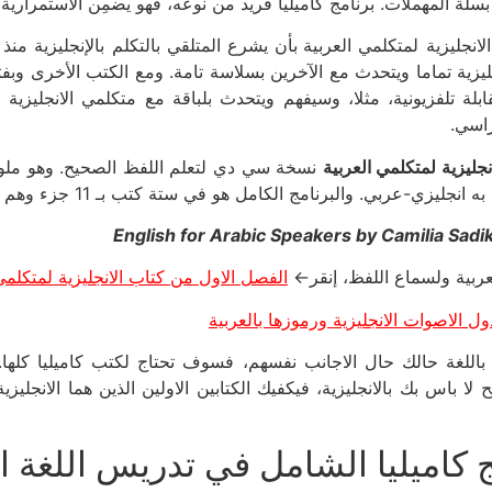
بسلة المهملات. برنامج كاميليا فريد من نوعه، فهو يضمِن الاستمرارية
لانجليزية لمتكلمي العربية
بأن يشرع المتلقي بالتكلم بالإنجليزية من
بلة تلفزيونية، مثلا، وسيفهم ويتحدث بلباقة مع متكلمي الانجلي
راسي.
نجليزية لمتكلمي العربية
جليزي-عربي. والبرنامج الكامل هو في ستة كتب بـ 11 جزء وهم في 2000 صفحة ملونة.
English for Arabic Speakers by Camilia Sadi
لعربية ولسماع اللفظ، إنقر←
الفصل الاول من كتاب الانجليزية لمتكلمي
ل الاصوات الانجليزية ورموزها بالعربية
ا باللغة حالك حال الاجانب نفسهم، فسوف تحتاج لكتب كاميليا كلها.
 كاميليا الشامل في تدريس اللغة ال