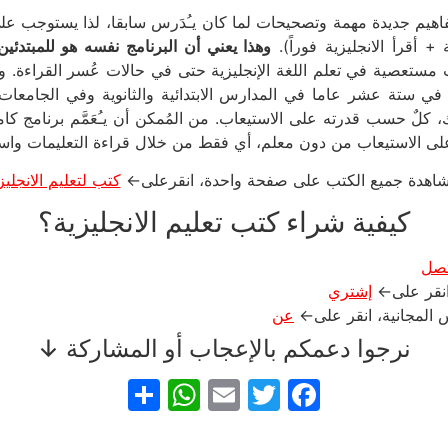
فاهيم جديدة مهمة وتصحيحات لما كان يـُدَرس سابقا، لذا يستوجب ع
 + أقرأ الانجليزية فوراً).
وهذا يعني أن البرنامج نفسه هو للمبتدئي
 مستعصية في تعلم اللغة الإنجليزية حتى في حالات عُسر القراءة. ويف
كلٌ حسب قدرته على الاستيعاب. من المُمكن أن يـُعَمَّم برنامج كاميل
ى الاستيعاب من دون معلم، أي فقط من خلال قراءة التعليمات واستيعا
اهدة جميع الكتب على صفحة واحدة، انقرعلى←
كتب لتعليم الانجليز
كيفية شراء كتب تعليم الانجليزية؟
تصل
 انقر على←
إشتري
س المجانية، انقر على←
عن
نرجوا دعمكم بالإعجاب أو المشاركة ↓
WhatsApp
Share
Email
Facebook
Twitter