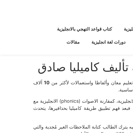
يزية
كتاب قواعد التهجي بالانجليزية
دورات لغة انجليزية
مقالات
 تأليف كاميليا صادق
عليم معان وألفاظا واستعمالات لأكثر من
10
آلاف
ساسية.
ويُعلم كتاب الانجليزية لمتكلمي العربية جوانب كثيرة وفريدة من نوعها في اللغة الانجليزية، كمقارنة الاصوات (phonics) الانجليزية مع
، فبعد فهم تطبيق طريقة كاميليا بحذافيرها، يتحدث
ه يترك الطالب كتابة الملاحظات الغير مُجدية والتي