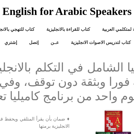
English for Arabic Speakers
ة لمتكلمي العربية
كتاب للقراءة بالانجليزية
كتاب للتهجي بالانجل
كتاب لتدريس الاصوات الانجليزية
عــن
إتصل
إشتري
ا الشامل في التكلم بالانجل
 فورا وبثقة دون توقف، وفي
م واحد من برنامج كاميليا ت
♦ ضمان بأن يقرأ المتلقي ويحفظ فور
الانجليزية برمتها