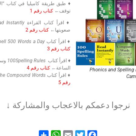
♦ طبق طريقة كاميليا في كتاب “الان
توقف←
كتاب رقم 1
♦ اقرأ كتاب القراءة
d Instantly
صعوبتها←
كتاب رقم 2
♦ اقرأ كتاب
pell 500 Words a Day
كتاب رقم 3
♦ اقرأ كتاب
100Spelling Rules
الساعة←
كتاب رقم 4
Phonics and Spelling
♦ اقرأ كتاب
The Compound Words
Cami
رقم 5
نرجوا دعمكم بالاعجاب والمشاركة ↓
WhatsApp
Share
Email
Facebook
Twitter